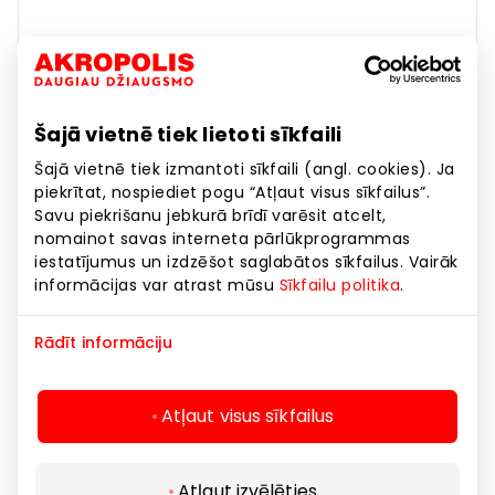
PEPCO
Šajā vietnē tiek lietoti sīkfaili
Šajā vietnē tiek izmantoti sīkfaili (angl. cookies). Ja
Apavi un galantērija
piekrītat, nospiediet pogu “Atļaut visus sīkfailus”.
Savu piekrišanu jebkurā brīdī varēsit atcelt,
nomainot savas interneta pārlūkprogrammas
iestatījumus un izdzēšot saglabātos sīkfailus. Vairāk
informācijas var atrast mūsu
Sīkfailu politika
.
Rādīt informāciju
Atļaut visus sīkfailus
Atļaut izvēlēties