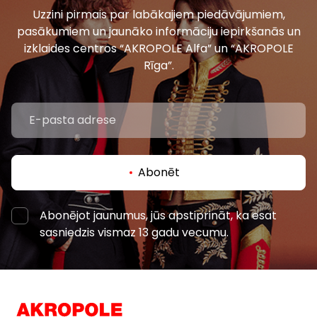
Uzzini pirmais par labākajiem piedāvājumiem,
pasākumiem un jaunāko informāciju iepirkšanās un
izklaides centros “AKROPOLE Alfa” un “AKROPOLE
Rīga”.
Abonēt
Abonējot jaunumus, jūs apstiprināt, ka esat
sasniedzis vismaz 13 gadu vecumu.