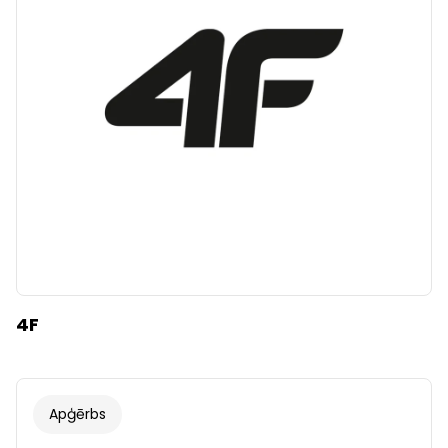
Dzidrs
Piemērot filtrus
4F
Apģērbs