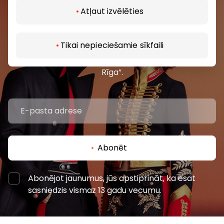
Atļaut izvēlēties
Pievienojieties mūsu kopienai
Uzzini pirmais par labākajiem piedāvājumiem,
Tikai nepieciešamie sīkfaili
pasākumiem un jaunāko informāciju iepirkšanās un
izklaides centros “AKROPOLE Alfa” un “AKROPOLE
Rīga”.
Abonēt
Abonējot jaunumus, jūs apstiprināt, ka esat
sasniedzis vismaz 13 gadu vecumu.