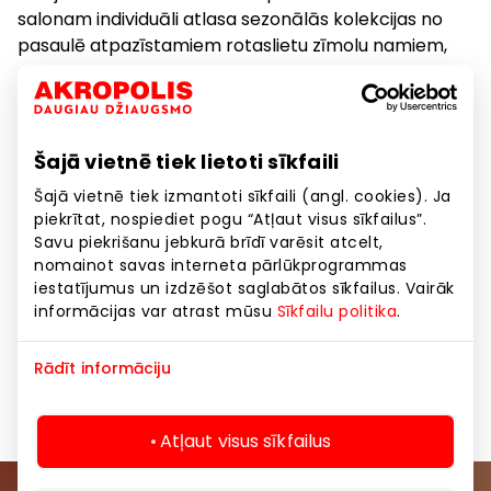
salonam individuāli atlasa sezonālās kolekcijas no
pasaulē atpazīstamiem rotaslietu zīmolu namiem,
piemēram, Giorgio Visconti, Pasquale Bruni, Leo
Pizzo, Marco Bicego, Nanis, Brumani, SICIS Jewels,
Moraglione, Brusi u.c. Salonā ir iespējams iegādāties
arī GRENARDI zīmola kolekcijas – Lilly Spring ir
Šajā vietnē tiek lietoti sīkfaili
iedvesmojošo briljantu kolekcija, ZOYE mūsdienīgas
Šajā vietnē tiek izmantoti sīkfaili (angl. cookies). Ja
rotaslietas no zelta, Due klasiskā ir briljantu kolekcija,
piekrītat, nospiediet pogu “Atļaut visus sīkfailus”.
kolekcija “Rotājies, Latvija!”, kura ir radīta sadarbībā
Savu piekrišanu jebkurā brīdī varēsit atcelt,
ar Vairu Vīķi-Freibergu, savukārt kolekcija Opla
nomainot savas interneta pārlūkprogrammas
piedāvā pasakainas bērnu rotaslietas. Ikviens klients
iestatījumus un izdzēšot saglabātos sīkfailus. Vairāk
atradīs rotu sev vai dāvanai.
informācijas var atrast mūsu
Sīkfailu politika
.
Rādīt informāciju
Dāvanas, aksesuāri
Preces
Atļaut visus sīkfailus