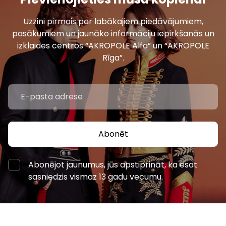
Uzzini pirmais par labākajiem piedāvājumiem,
pasākumiem un jaunāko informāciju iepirkšanās un
izklaides centros “AKROPOLE Alfa” un “AKROPOLE
Rīga”.
Abonēt
Abonējot jaunumus, jūs apstiprināt, ka esat
sasniedzis vismaz 13 gadu vecumu.