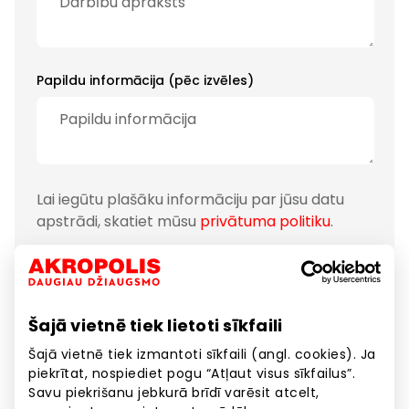
Papildu informācija (pēc izvēles)
Lai iegūtu plašāku informāciju par jūsu datu
apstrādi, skatiet mūsu
privātuma politiku
.
Nākamais solis
Šajā vietnē tiek lietoti sīkfaili
Šajā vietnē tiek izmantoti sīkfaili (angl. cookies). Ja
piekrītat, nospiediet pogu “Atļaut visus sīkfailus”.
2 . Informācija par uzņēmumu
Savu piekrišanu jebkurā brīdī varēsit atcelt,