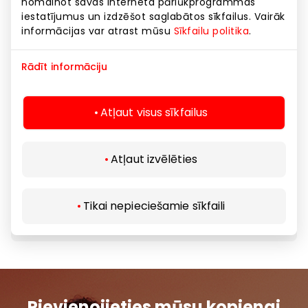
nomainot savas interneta pārlūkprogrammas
iestatījumus un izdzēšot saglabātos sīkfailus. Vairāk
informācijas var atrast mūsu
Sīkfailu politika
.
3 . Kontaktpersona
Rādīt informāciju
Atļaut visus sīkfailus
JAUTĀJUMI PAR NOMU
Atļaut izvēlēties
Tālruņa numurs
+371 623 02150
Email
Tikai nepieciešamie sīkfaili
noma@akropolelatvija.lv
Pievienojieties mūsu kopienai