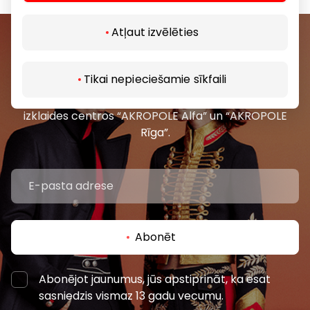
Atļaut izvēlēties
Pievienojieties mūsu kopienai
Tikai nepieciešamie sīkfaili
Uzzini pirmais par labākajiem piedāvājumiem,
pasākumiem un jaunāko informāciju iepirkšanās un
izklaides centros “AKROPOLE Alfa” un “AKROPOLE
Rīga”.
Abonēt
Abonējot jaunumus, jūs apstiprināt, ka esat
sasniedzis vismaz 13 gadu vecumu.