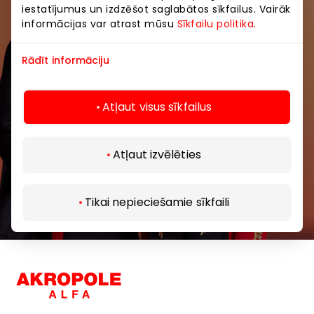
pasākumiem un jaunāko informāciju iepirkšanās un
iestatījumus un izdzēšot saglabātos sīkfailus. Vairāk
izklaides centros “AKROPOLE Alfa” un “AKROPOLE
informācijas var atrast mūsu
Sīkfailu politika
.
Rīga”.
Rādīt informāciju
Atļaut visus sīkfailus
Abonēt
Atļaut izvēlēties
Abonējot jaunumus, jūs apstiprināt, ka esat
Tikai nepieciešamie sīkfaili
sasniedzis vismaz 13 gadu vecumu.