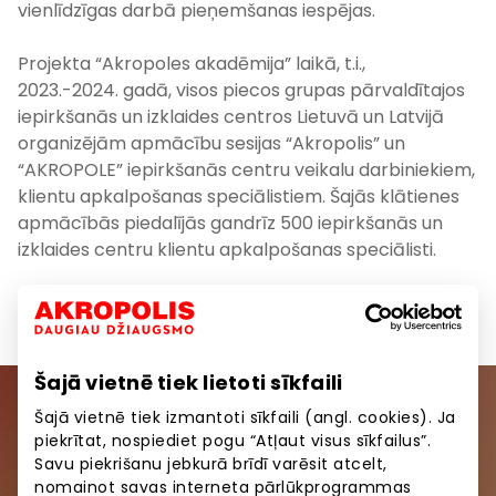
vienlīdzīgas darbā pieņemšanas iespējas.
Projekta “Akropoles akadēmija” laikā, t.i.,
2023.-2024. gadā, visos piecos grupas pārvaldītajos
iepirkšanās un izklaides centros Lietuvā un Latvijā
organizējām apmācību sesijas “Akropolis” un
“AKROPOLE” iepirkšanās centru veikalu darbiniekiem,
klientu apkalpošanas speciālistiem. Šajās klātienes
apmācībās piedalījās gandrīz 500 iepirkšanās un
izklaides centru klientu apkalpošanas speciālisti.
Ar dokumentu “Augstākā līmeņa klientu
apkalpošanas standarts” var iepazīties
ŠEIT
.
Šajā vietnē tiek lietoti sīkfaili
Šajā vietnē tiek izmantoti sīkfaili (angl. cookies). Ja
Pievienojieties mūsu kopienai
piekrītat, nospiediet pogu “Atļaut visus sīkfailus”.
Savu piekrišanu jebkurā brīdī varēsit atcelt,
Uzzini pirmais par labākajiem piedāvājumiem,
nomainot savas interneta pārlūkprogrammas