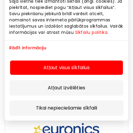
Šajā vietnē tiek izmantoti sīkfaili (angl. cookies). Ja
piekrītat, nospiediet pogu “Atļaut visus sīkfailus”.
Savu piekrišanu jebkurā brīdī varēsit atcelt,
nomainot savas interneta pārlūkprogrammas
iestatījumus un izdzēšot saglabātos sīkfailus. Vairāk
informācijas var atrast mūsu
Sīkfailu politika
.
Rādīt informāciju
CASE4YOU II
Atļaut visus sīkfailus
Preces
Atļaut izvēlēties
Tikai nepieciešamie sīkfaili