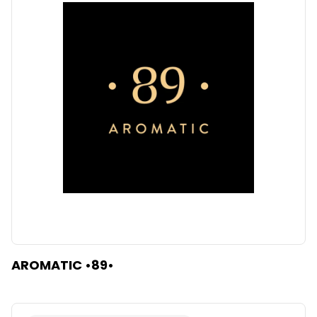
AROMATIC •89•