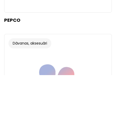
PEPCO
Dāvanas, aksesuāri
Fonts
Ilustrācijas
Rādīt
Slēpt