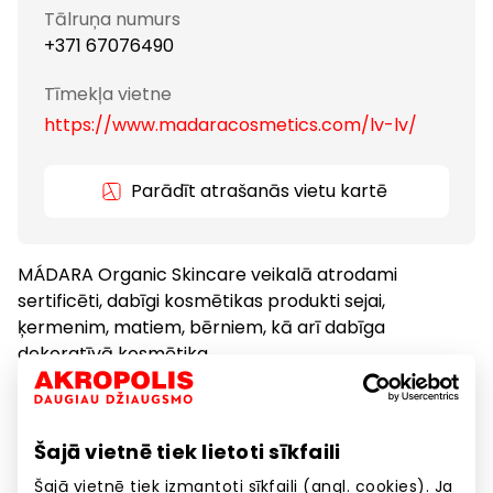
Tālruņa numurs
+371 67076490
Tīmekļa vietne
https://www.madaracosmetics.com/lv-lv/
Parādīt atrašanās vietu kartē
MÁDARA Organic Skincare veikalā atrodami
sertificēti, dabīgi kosmētikas produkti sejai,
ķermenim, matiem, bērniem, kā arī dabīga
dekoratīvā kosmētika.
Kosmētika, zāles
Preces
Šajā vietnē tiek lietoti sīkfaili
Šajā vietnē tiek izmantoti sīkfaili (angl. cookies). Ja