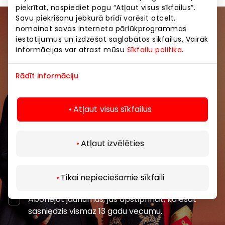
piekrītat, nospiediet pogu “Atļaut visus sīkfailus”.
Savu piekrišanu jebkurā brīdī varēsit atcelt,
nomainot savas interneta pārlūkprogrammas
Pievienojieties mūsu kopienai
iestatījumus un izdzēšot saglabātos sīkfailus. Vairāk
informācijas var atrast mūsu
Sīkfailu politika
.
Uzzini pirmais par labākajiem piedāvājumiem,
pasākumiem un jaunāko informāciju iepirkšanās un
Rādīt informāciju
izklaides centros “AKROPOLE Alfa” un “AKROPOLE
Rīga”.
Atļaut visus sīkfailus
Atļaut izvēlēties
Abonēt
Tikai nepieciešamie sīkfaili
Abonējot jaunumus, jūs apstiprināt, ka esat
sasniedzis vismaz 13 gadu vecumu.