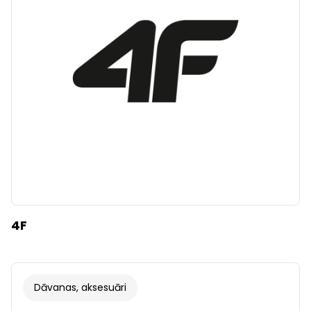
Dzidrs
Piemērot filtrus
4F
Dāvanas, aksesuāri