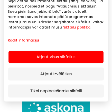
Šajā vietnē tiek izmantoti sīkfaili (angl. cookies). Ja
piekrītat, nospiediet pogu “Atļaut visus sīkfailus”.
Savu piekrišanu jebkurā brīdī varēsit atcelt,
nomainot savas interneta pārlūkprogrammas
iestatījumus un izdzēšot saglabātos sīkfailus. Vairāk
informācijas var atrast mūsu
Sīkfailu politika
.
Rādīt informāciju
AROMATIC •89•
Atļaut visus sīkfailus
Preces mājai, sadzīves tehnika
Atļaut izvēlēties
Tikai nepieciešamie sīkfaili