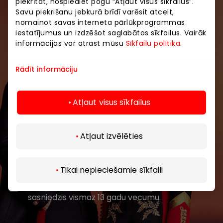
piekrītat, nospiediet pogu “Atļaut visus sīkfailus”.
Savu piekrišanu jebkurā brīdī varēsit atcelt,
Pievienojieties mūsu kopienai
nomainot savas interneta pārlūkprogrammas
iestatījumus un izdzēšot saglabātos sīkfailus. Vairāk
informācijas var atrast mūsu
Uzzini pirmais par labākajiem piedāvājumiem,
Sīkfailu politika
.
pasākumiem un jaunāko informāciju iepirkšanās un
izklaides centros “AKROPOLE Alfa” un “AKROPOLE
Rādīt informāciju
Rīga”.
Atļaut visus sīkfailus
Atļaut izvēlēties
Abonēt
Tikai nepieciešamie sīkfaili
Abonējot jaunumus, jūs apstiprināt, ka esat
sasniedzis vismaz 13 gadu vecumu.