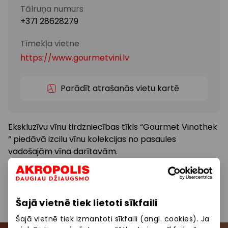
Tālruņa numurs
+371 28628279
Tīmekļa vietne
https://www.gourmetvini.lv
Parādīt atrašanās vietu kartē
Ekskluzīvu vīnu tirdzniecības tīkls “Gourmet Vinothek
” piedāvā izcilu vīnu kolekcijas no pasaules
vadošajām vīna darītavām.
Pārtikas preces un dzērieni
Preces
Šajā vietnē tiek lietoti sīkfaili
Šajā vietnē tiek izmantoti sīkfaili (angl. cookies). Ja