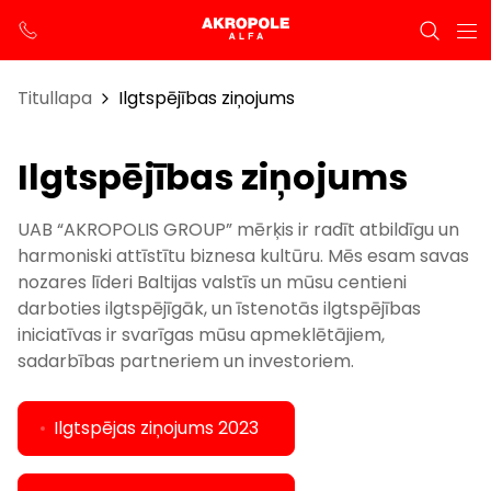
Titullapa
Ilgtspējības ziņojums
Ilgtspējības ziņojums
UAB “AKROPOLIS GROUP” mērķis ir radīt atbildīgu un
harmoniski attīstītu biznesa kultūru. Mēs esam savas
nozares līderi Baltijas valstīs un mūsu centieni
darboties ilgtspējīgāk, un īstenotās ilgtspējības
iniciatīvas ir svarīgas mūsu apmeklētājiem,
sadarbības partneriem un investoriem.
Ilgtspējas ziņojums 2023