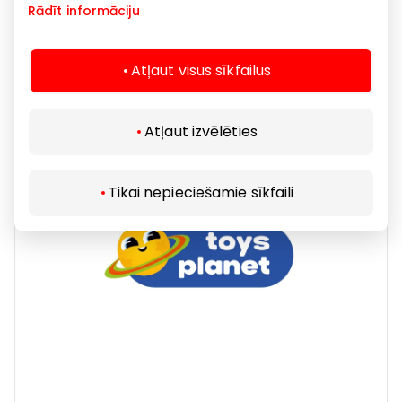
Rādīt informāciju
PEPCO
Atļaut visus sīkfailus
Preces
Atļaut izvēlēties
Tikai nepieciešamie sīkfaili