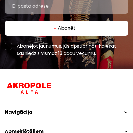
Abonēt
Abonējot jaunumus, jūs apstiprināt, ka esat
sasniedzis vismaz 13 gadu vecumu.
Navigācija
Iepirkšanās
Apmeklētājiem