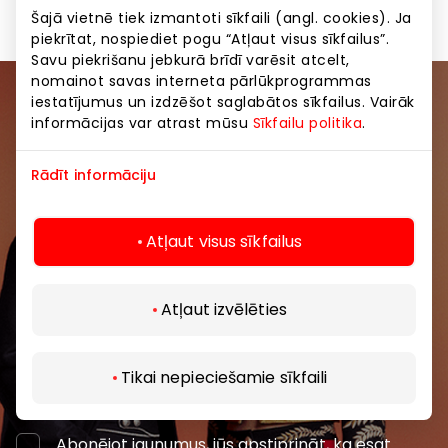
Šajā vietnē tiek izmantoti sīkfaili (angl. cookies). Ja
piekrītat, nospiediet pogu “Atļaut visus sīkfailus”.
Savu piekrišanu jebkurā brīdī varēsit atcelt,
nomainot savas interneta pārlūkprogrammas
iestatījumus un izdzēšot saglabātos sīkfailus. Vairāk
Pievienojieties mūsu kopienai
informācijas var atrast mūsu
Sīkfailu politika
.
Uzzini pirmais par labākajiem piedāvājumiem,
Rādīt informāciju
pasākumiem un jaunāko informāciju iepirkšanās un
izklaides centros “AKROPOLE Alfa” un “AKROPOLE
Rīga”.
Atļaut visus sīkfailus
Atļaut izvēlēties
Tikai nepieciešamie sīkfaili
Abonēt
Abonējot jaunumus, jūs apstiprināt, ka esat