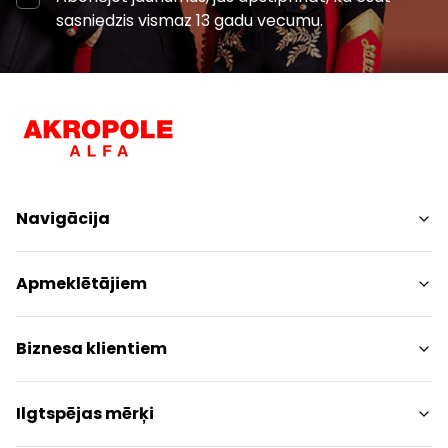
sasniedzis vismaz 13 gadu vecumu.
Navigācija
Iepirkšanās
Apmeklētājiem
Pakalpojumi
Izklaides
Centra plāns
Biznesa klientiem
Restorāni
Dzīvniekiem draudzīgs
Kontakti
Kontakti
Ilgtspējas mērķi
Akcijas
Paziņojums presei