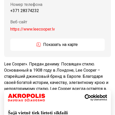
Номер телефона
+371 28374232
Веб-сайт
https://www.leecooper.lv
Показать на карте
Lee Cooper». Предан дениму. Посвящен стилю.
Основанный в 1908 году в Лондоне, Lee Cooper –
старейший джинсовый бренд в Европе. Благодаря
своей богатой истории, качеству, элегантному крою и
неповторимому стилю, Lee Cooper всегда остаётся в
числе лидеров джинсовой модной индустрии.
Tовары
Одежда
Šajā vietnē tiek lietoti sīkfaili