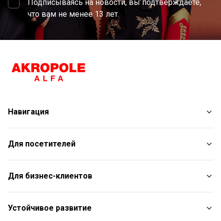
Подписываясь на новости, вы подтверждаете,
что вам не менее 13 лет.
Навигация
Магазины
Для посетителей
Услуги
Развлечения
План торгового центра
Для бизнес-клиентов
Рестораны
С животными
Контакты
Контакты
Устойчивое развитие
Aкции
Подарочная карта для юридических лиц