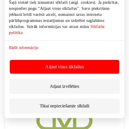
Šajā vietnē tiek izmantoti sīkfaili (angl. cookies). Ja piekrītat,
nospiediet pogu “Atļaut visus sīkfailus”. Savu piekrišanu
jebkurā brīdī varēsit atcelt, nomainot savas interneta
pārlūkprogrammas iestatījumus un izdzēšot saglabātos
sīkfailus. Vairāk informācijas var atrast mūsu
Sīkfailu
politika
.
Rādīt informāciju
LIVIN
Atļaut visus sīkfailus
Косметика, лекарства
Atļaut izvēlēties
Tikai nepieciešamie sīkfaili