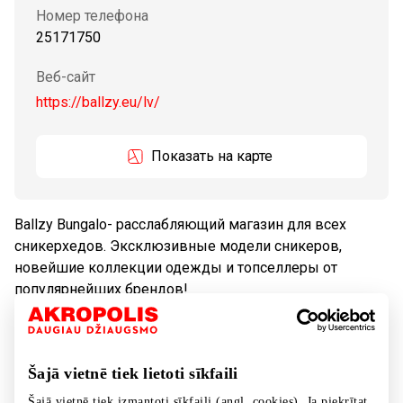
Номер телефона
25171750
Веб-сайт
https://ballzy.eu/lv/
Показать на карте
Ballzy Bungalo- расслабляющий магазин для всех
сникерхедов. Эксклюзивные модели сникеров,
новейшие коллекции одежды и топселлеры от
популярнейших брендов!
Tовары
Обувь и галантерея
Šajā vietnē tiek lietoti sīkfaili
Šajā vietnē tiek izmantoti sīkfaili (angl. cookies). Ja piekrītat,