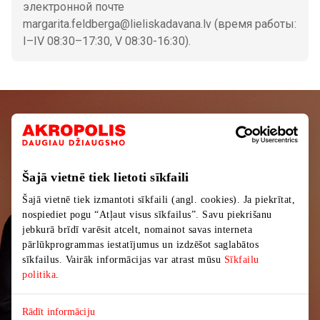
электронной почте
margarita.feldberga@lieliskadavana.lv (время работы:
I–IV 08:30–17:30, V 08:30-16:30).
Подписывайтесь на рассылку
новостей
Šajā vietnē tiek lietoti sīkfaili
Узнайте первыми о лучших предложениях,
Šajā vietnē tiek izmantoti sīkfaili (angl. cookies). Ja piekrītat,
мероприятиях и самой свежей информации от
nospiediet pogu “Atļaut visus sīkfailus”. Savu piekrišanu
торгового центра AKROPOLIS.
jebkurā brīdī varēsit atcelt, nomainot savas interneta
pārlūkprogrammas iestatījumus un izdzēšot saglabātos
sīkfailus. Vairāk informācijas var atrast mūsu
Sīkfailu
politika
.
Rādīt informāciju