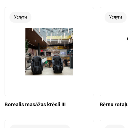
Услуги
Услуги
Borealis masāžas krēsli III
Bērnu rotaļ