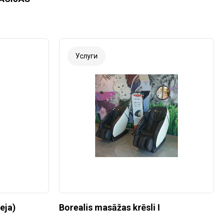
Услуги
eja)
Borealis masāžas krēsli I