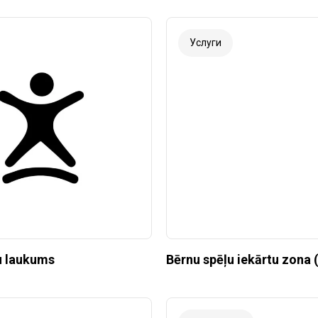
Услуги
u laukums
Bērnu spēļu iekārtu zona (