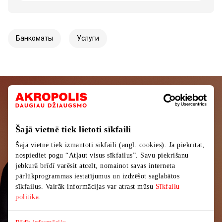
Банкоматы
Услуги
Подписывайтесь на рассылку
новостей
Šajā vietnē tiek lietoti sīkfaili
Узнайте первыми о лучших предложениях,
Šajā vietnē tiek izmantoti sīkfaili (angl. cookies). Ja piekrītat,
мероприятиях и самой свежей информации от
nospiediet pogu “Atļaut visus sīkfailus”. Savu piekrišanu
торгового центра AKROPOLIS.
jebkurā brīdī varēsit atcelt, nomainot savas interneta
pārlūkprogrammas iestatījumus un izdzēšot saglabātos
sīkfailus. Vairāk informācijas var atrast mūsu
Sīkfailu
politika
.