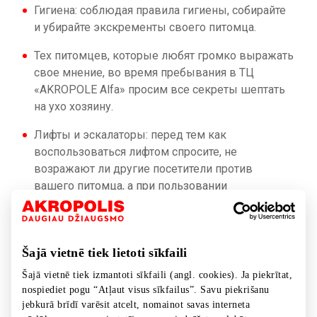
Гигиена: соблюдая правила гигиены, собирайте
и убирайте экскременты своего питомца.
Тех питомцев, которые любят громко выражать
свое мнение, во время пребывания в ТЦ
«AKROPOLE Alfa» просим все секреты шептать
на ухо хозяину.
Лифты и эскалаторы: перед тем как
воспользоваться лифтом спросите, не
возражают ли другие посетители против
вашего питомца, а при пользовании
эскалатором/травиатором питомца необходимо
взять на руки.
Ответственность: позаботьтесь, чтобы питомец
Šajā vietnē tiek lietoti sīkfaili
вел себя дружелюбно – вы отвечаете за его
Šajā vietnē tiek izmantoti sīkfaili (angl. cookies). Ja piekrītat,
безопасность и порядок. В общественных
nospiediet pogu “Atļaut visus sīkfailus”. Savu piekrišanu
пространствах и на территории ТЦ «AKROPOLE
jebkurā brīdī varēsit atcelt, nomainot savas interneta
Riga» не оставляйте питомца без присмотра, за