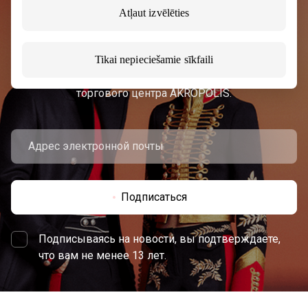
Подписывайтесь на рассылку
Atļaut izvēlēties
новостей
Tikai nepieciešamie sīkfaili
Узнайте первыми о лучших предложениях,
мероприятиях и самой свежей информации от
торгового центра AKROPOLIS.
Подписаться
Подписываясь на новости, вы подтверждаете,
что вам не менее 13 лет.