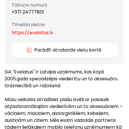
Tālruņa numurs
+371 24777801
Tīmekļa vietne
https://evelatus.lv
Parādīt atrašanās vietu kartē
SIA "Evelatus" ir Latvijas uzņēmums, kas kopš
2005.gada specializējas viedierīču un to aksesuāru
tirdzniecībā un ražošanā.
Mūsu veikalos atradīsiet plašu izvēli ar pasaulē
atpazīstamākajām viedierīcēm un to aksesuāriem –
vāciņiem, maciņiem, aizsargstikliem, kabeļiem,
austiņām un citiem. Mēs esam vadošais partneris
tādiem lielākajiem mobilo telefonu uzņēmumiem kā