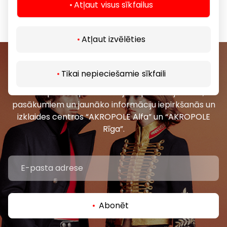
Telekomunikācijas
Atļaut visus sīkfailus
Atļaut izvēlēties
Pievienojieties mūsu kopienai
Tikai nepieciešamie sīkfaili
Uzzini pirmais par labākajiem piedāvājumiem,
pasākumiem un jaunāko informāciju iepirkšanās un
izklaides centros “AKROPOLE Alfa” un “AKROPOLE
Rīga”.
Abonēt