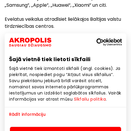
„Samsung”, „Apple”, „Huawei”, „Xiaomi” un citi.
Evelatus veikalus atradīsiet lielākajos Baltijas valstu
tirdzniecības centros.
Mūsu galvenā vērtība ir cilvēks, tāpēc pastāvīgi
strādājam pie produktu kvalitātes un augsta līmeņa
apkalpošanas servisa.
Šajā vietnē tiek lietoti sīkfaili
Evelatus veikalā IIC "AKROPOLE Alfa" iespējams
Šajā vietnē tiek izmantoti sīkfaili (angl. cookies). Ja
piekrītat, nospiediet pogu “Atļaut visus sīkfailus”.
nodot remontam mobilos telefonus, klēpjdatorus,
Savu piekrišanu jebkurā brīdī varēsit atcelt,
spēļu konsoles, putekļu sūcējus un DJI dronus.
nomainot savas interneta pārlūkprogrammas
iestatījumus un izdzēšot saglabātos sīkfailus. Vairāk
informācijas var atrast mūsu
Sīkfailu politika
.
Pakalpojumi
Preces
Rādīt informāciju
Preces mājai, sadzīves tehnika