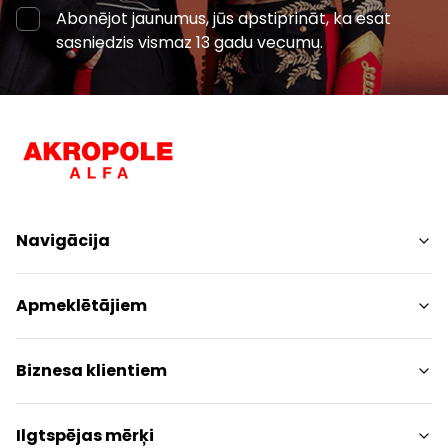
Abonējot jaunumus, jūs apstiprināt, ka esat
sasniedzis vismaz 13 gadu vecumu.
Navigācija
Iepirkšanās
Apmeklētājiem
Pakalpojumi
Izklaides
Centra plāns
Biznesa klientiem
Restorāni
Dzīvniekiem draudzīgs
Kontakti
Kontakti
Ilgtspējas mērķi
Akcijas
Paziņojums presei