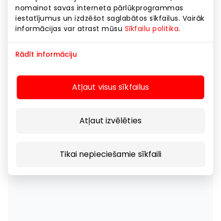
nomainot savas interneta pārlūkprogrammas
iestatījumus un izdzēšot saglabātos sīkfailus. Vairāk
informācijas var atrast mūsu
Sīkfailu politika
.
Rādīt informāciju
Atļaut visus sīkfailus
Atļaut izvēlēties
Tikai nepieciešamie sīkfaili