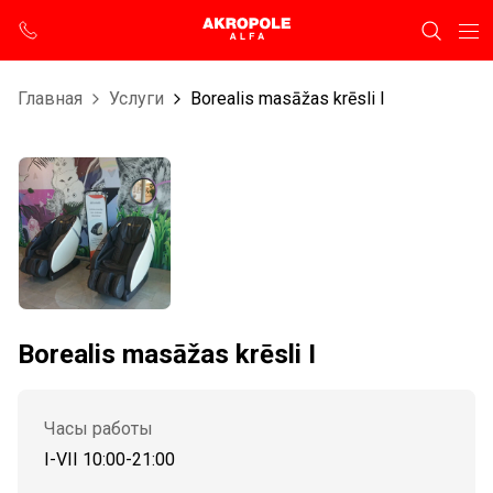
Главная
Услуги
Borealis masāžas krēsli I
Borealis masāžas krēsli I
Часы работы
I-VII 10:00-21:00