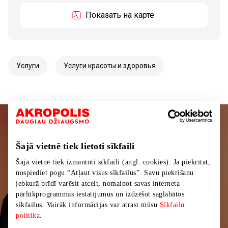
Показать на карте
Услуги
Услуги красоты и здоровья
Подписывайтесь на рассылку
Šajā vietnē tiek lietoti sīkfaili
новостей
Šajā vietnē tiek izmantoti sīkfaili (angl. cookies). Ja piekrītat,
Узнайте первыми о лучших предложениях,
nospiediet pogu “Atļaut visus sīkfailus”. Savu piekrišanu
мероприятиях и самой свежей информации от
jebkurā brīdī varēsit atcelt, nomainot savas interneta
pārlūkprogrammas iestatījumus un izdzēšot saglabātos
торгового центра AKROPOLIS.
sīkfailus. Vairāk informācijas var atrast mūsu
Sīkfailu
politika
.