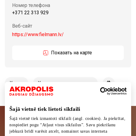
Номер телефона
+371 22 313 929
Веб-сайт
https://www.fielmann.lv/
Показать на карте
Услуги
Услуги красоты и здоровья
Šajā vietnē tiek lietoti sīkfaili
Šajā vietnē tiek izmantoti sīkfaili (angl. cookies). Ja piekrītat,
Подписывайтесь на рассылку
nospiediet pogu “Atļaut visus sīkfailus”. Savu piekrišanu
новостей
jebkurā brīdī varēsit atcelt, nomainot savas interneta