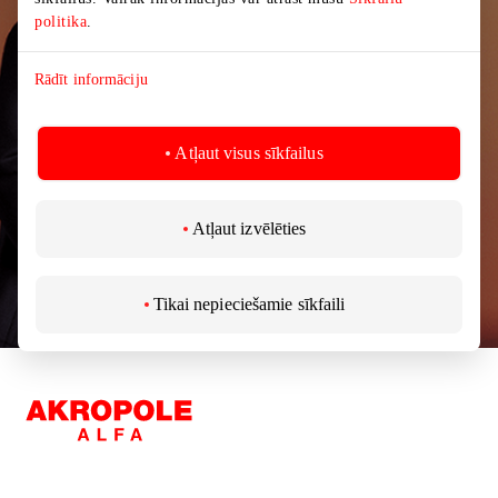
мероприятиях и самой свежей информации от
politika
.
торгового центра AKROPOLIS.
Rādīt informāciju
Atļaut visus sīkfailus
Подписаться
Atļaut izvēlēties
Подписываясь на новости, вы подтверждаете,
что вам не менее 13 лет.
Tikai nepieciešamie sīkfaili