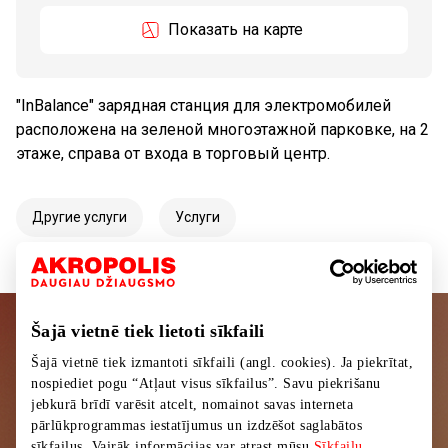
Показать на карте
"InBalance" зарядная станция для электромобилей
расположена на зеленой многоэтажной парковке, на 2
этаже, справа от входа в торговый центр.
Другие услуги
Услуги
Šajā vietnē tiek lietoti sīkfaili
Подписывайтесь на рассылку
Šajā vietnē tiek izmantoti sīkfaili (angl. cookies). Ja piekrītat,
новостей
nospiediet pogu “Atļaut visus sīkfailus”. Savu piekrišanu
jebkurā brīdī varēsit atcelt, nomainot savas interneta
Узнайте первыми о лучших предложениях,
pārlūkprogrammas iestatījumus un izdzēšot saglabātos
sīkfailus. Vairāk informācijas var atrast mūsu
Sīkfailu