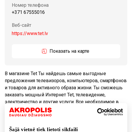
Номер телефона
+371 67555016
Веб-сайт
https://www.tet.lv
Показать на карте
В магазине Tet Ты найдешь самые выгодные
предложения телевизоров, компьютеров, смартфонов
и товаров для активного образа жизни. Ты сможешь
заказать мощный Интернет Tet, телевидение,
электричество и другие услуги. Все необходимое в
одном месте!
Телекоммуникации
Услуги
Šajā vietnē tiek lietoti sīkfaili