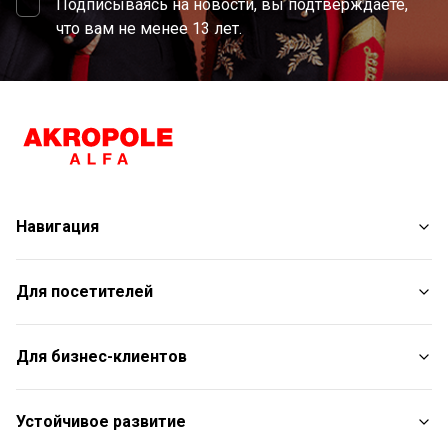
Подписываясь на новости, вы подтверждаете,
что вам не менее 13 лет.
Навигация
Магазины
Для посетителей
Услуги
Развлечения
План торгового центра
Для бизнес-клиентов
Рестораны
С животными
Контакты
Контакты
Устойчивое развитие
Aкции
Подарочная карта для юридических лиц