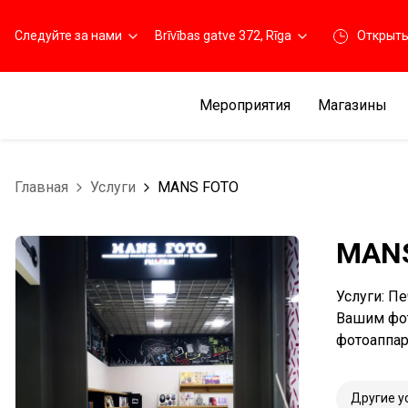
Следуйте за нами
Brīvības gatve 372, Rīga
Открыт
Мероприятия
Магазины
Главная
Услуги
MANS FOTO
MAN
Услуги: П
Вашим фот
фотоаппар
Другие у