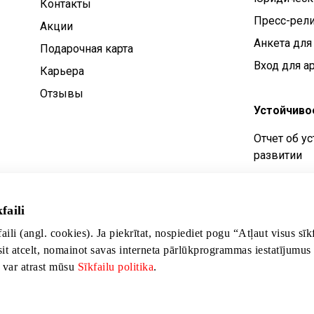
Контакты
Пресс-рел
Aкции
Анкета для
Подарочная карта
Вход для а
Карьера
Отзывы
Устойчиво
Отчет об у
развитии
Цели устой
Политика у
faili
развития
faili (angl. cookies). Ja piekrītat, nospiediet pogu “Atļaut visus sī
sit atcelt, nomainot savas interneta pārlūkprogrammas iestatījumus
s var atrast mūsu
Sīkfailu politika
.