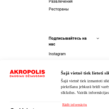
Развлечения
Рестораны
Подписывайтесь на
нас
Instagram
Facebook
YouTube
Šajā vietnē tiek lietoti sīk
TikTok
Šajā vietnē tiek izmantoti sīk
piekrišanu jebkurā brīdī varē
sīkfailus. Vairāk informācija
Rādīt informāciju