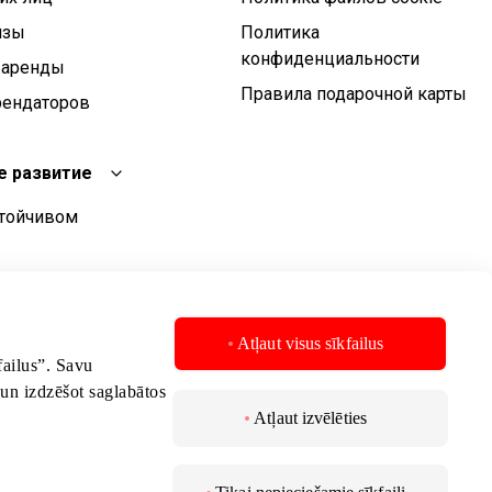
изы
Политика
конфиденциальности
 аренды
Правила подарочной карты
рендаторов
е развитие
стойчивом
чивого развития
стойчивого
Atļaut visus sīkfailus
kfailus”. Savu
 un izdzēšot saglabātos
Atļaut izvēlēties