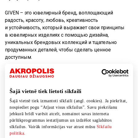
GIVEN – это ювелирный бренд, воплощающий
радость, красоту, любовь, креативность
и устойчивость, который выражает свои принципы
в ювелирных изделиях с помощью дизайна,
уникальных брендовых коллекций и тщательно
продуманных деталей, чтобы сделать ценное
доступным.
Задача GIVEN – сделать украшения доступными
каждому, потому что это история о радости: радости
позволить себе, радости украшать себя и дарить
Šajā vietnē tiek lietoti sīkfaili
украшения другим, легко относясь к происходящему.
Šajā vietnē tiek izmantoti sīkfaili (angl. cookies). Ja piekrītat,
nospiediet pogu “Atļaut visus sīkfailus”. Savu piekrišanu
GIVEN – это история о радости, поэтому мы открываем
jebkurā brīdī varēsit atcelt, nomainot savas interneta
двери в мир украшений и красоты каждому, кто готов
pārlūkprogrammas iestatījumus un izdzēšot saglabātos
расцветить свои будни радостными акцентами. Мы
sīkfailus. Vairāk informācijas var atrast mūsu
Sīkfailu
открыты и доступны для каждого, позволяя войти,
politika
.