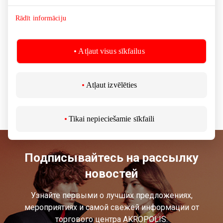
примерить, узнать, почувствовать и засиять. GIVEN –
это украшения для каждого, как для будней, так и для
Rādīt informāciju
прекраснейших моментов жизни, – актуальные,
доступные, на любой вкус и настроение.
Atļaut visus sīkfailus
Приходите в GIVEN и откройте свой мир украшений!
Atļaut izvēlēties
Tовары
Подарки, аксессуары
Tikai nepieciešamie sīkfaili
Подписывайтесь на рассылку
новостей
Узнайте первыми о лучших предложениях,
мероприятиях и самой свежей информации от
торгового центра AKROPOLIS.