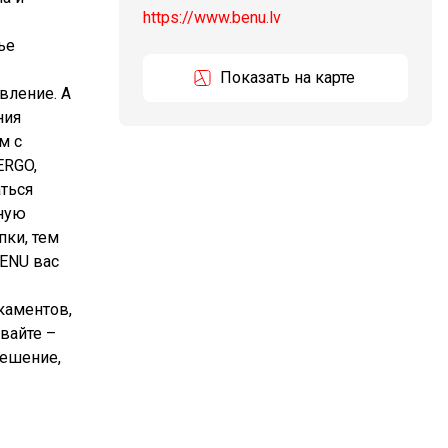
https://www.benu.lv
ье
Показать на карте
вление. А
ния
м с
ERGO,
аться
вную
пки, тем
BENU вас
каментов,
вайте –
решение,