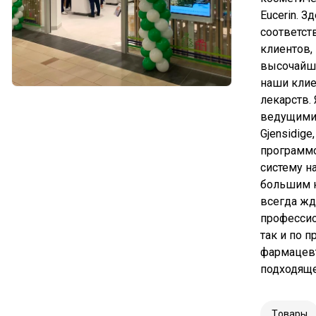
Eucerin. 
соответст
клиентов,
высочайше
наши клие
лекарств.
ведущими 
Gjensidige
программо
систему н
большим н
всегда жд
профессио
так и по 
фармацевт
подходяще
Tовары