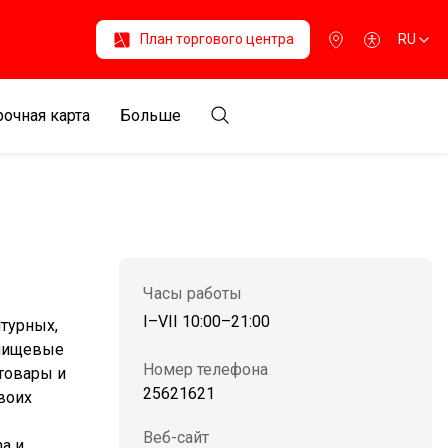
План торгового центра
RU
очная карта
Больше
Часы работы
I–VII 10:00–21:00
турных,
 пищевые
Номер телефона
 товары и
25621621
воих
Веб-сайт
ma и