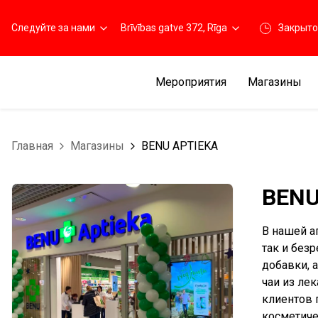
Следуйте за нами
Brīvības gatve 372, Rīga
Закрыто
Мероприятия
Магазины
Главная
Магазины
BENU APTIEKA
BENU
В нашей а
так и без
добавки, 
чаи из ле
клиентов 
косметичес