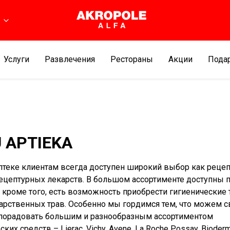
Услуги
Развлечения
Рестораны
Aкции
Подар
 APTIEKA
птеке клиентам всегда доступен широкий выбор как рецеп
рецептурных лекарств. В большом ассортименте доступны
а кроме того, есть возможность приобрести гигиенические
карственных трав. Особенно мы гордимся тем, что можем с
порадовать большим и разнообразным ассортиментом
ких средств – Lierac, Vichy, Avene, La Roche Possay, Bioder