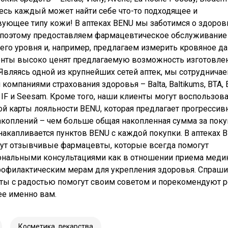
Здесь каждый может найти себе что-то подходящее и
вующее типу кожи! В аптеках BENU мы заботимся о здоров
 поэтому предоставляем фармацевтическое обслуживание
го уровня и, например, предлагаем измерить кровяное да
нты высоко ценят предлагаемую возможность изготовле
 Являясь одной из крупнейших сетей аптек, мы сотрудничае
компаниями страхования здоровья – Balta, Baltikums, BTA, 
, IF и Seesam. Кроме того, наши клиенты могут воспользов
й карты лояльности BENU, которая предлагает прогресси
акоплений – чем больше общая накопленная сумма за поку
акапливается пунктов BENU с каждой покупки. В аптеках 
ут отзывчивые фармацевты, которые всегда помогут
нальными консультациями как в отношении приема меди
профилактическим мерам для укрепления здоровья. Спраши
ы с радостью помогут своим советом и порекомендуют 
е именно вам.
Косметика, лекарства