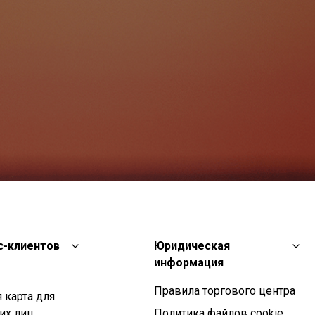
с-клиентов
Юридическая
информация
Правила торгового центра
 карта для
их лиц
Политика файлов cookie