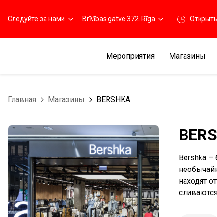
Следуйте за нами
Brīvības gatve 372, Rīga
Открыт
Мероприятия
Магазины
Главная
Магазины
BERSHKA
BER
Bershka –
необычайн
находят о
сливаются