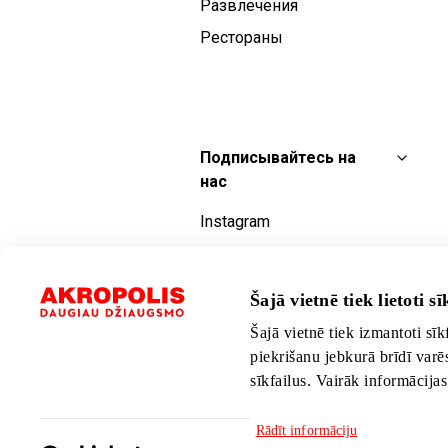
Развлечения
Рестораны
Подписывайтесь на
нас
Instagram
Facebook
YouTube
Šajā vietnē tiek lietoti sīk
TikTok
Šajā vietnē tiek izmantoti sīk
piekrišanu jebkurā brīdī varē
sīkfailus. Vairāk informācija
Rādīt informāciju