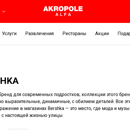
ь
Услуги
Развлечения
Рестораны
Aкции
Подар
SHKA
 бренд для современных подростков; коллекции этого бре
о выразительные, динамичные, с обилием деталей. Все эт
тражение в магазинах Bershka — это место, где мода и муз
 с настоящей жизнью улицы.