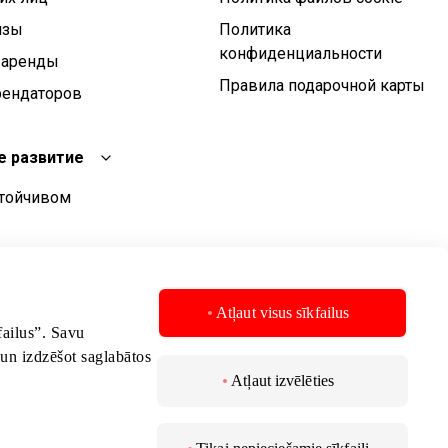
изы
Политика
конфиденциальности
 аренды
Правила подарочной карты
рендаторов
е развитие
стойчивом
чивого развития
стойчивого
Atļaut visus sīkfailus
kfailus”. Savu
 un izdzēšot saglabātos
Atļaut izvēlēties