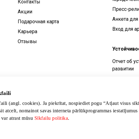
Контакты
Пресс-рел
Aкции
Анкета для
Подарочная карта
Вход для а
Карьера
Отзывы
Устойчиво
Отчет об у
развитии
Цели устой
Политика у
faili
развития
faili (angl. cookies). Ja piekrītat, nospiediet pogu “Atļaut visus sī
sit atcelt, nomainot savas interneta pārlūkprogrammas iestatījumus
s var atrast mūsu
Sīkfailu politika
.