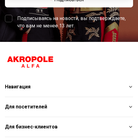
Подписываясь на новости, вы подтверждаете,
что вам не менее 13 лет.
Навигация
Магазины
Для посетителей
Услуги
Развлечения
План торгового центра
Для бизнес-клиентов
Рестораны
С животными