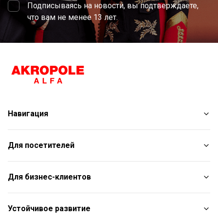
Подписываясь на новости, вы подтверждаете,
что вам не менее 13 лет.
Навигация
Магазины
Для посетителей
Услуги
Развлечения
План торгового центра
Для бизнес-клиентов
Рестораны
С животными
Контакты
Контакты
Устойчивое развитие
Aкции
Подарочная карта для юридических лиц