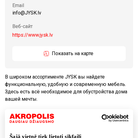
Email
info@JYSK.lv
Веб-сайт
https://www.jysk.lv
Показать на карте
В широком ассортименте JYSK вы найдете
функциональную, удобную и современную мебель.
Здесь есть всё необходимое для обустройства дома
вашей мечты.
Товары для дома, бытовая техника
Tовары
Товары для дома, бытовая техника
Šajā vietnē tiek lietoti sīkfaili