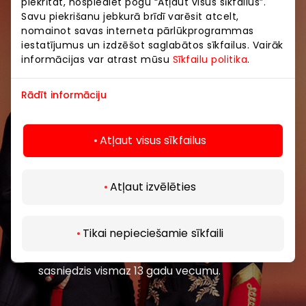
piekrītat, nospiediet pogu “Atļaut visus sīkfailus”.
Savu piekrišanu jebkurā brīdī varēsit atcelt,
Pievienojieties mūsu kopienai
nomainot savas interneta pārlūkprogrammas
iestatījumus un izdzēšot saglabātos sīkfailus. Vairāk
informācijas var atrast mūsu
Uzzini pirmais par labākajiem piedāvājumiem,
Sīkfailu politika
.
pasākumiem un jaunāko informāciju iepirkšanās un
izklaides centros “AKROPOLE Alfa” un “AKROPOLE
Rādīt informāciju
Rīga”.
Atļaut visus sīkfailus
Atļaut izvēlēties
Abonēt
Tikai nepieciešamie sīkfaili
Abonējot jaunumus, jūs apstiprināt, ka esat
sasniedzis vismaz 13 gadu vecumu.