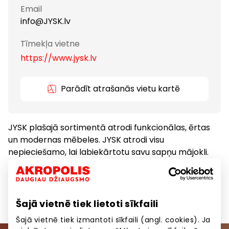
Email
info@JYSK.lv
Tīmekļa vietne
https://www.jysk.lv
Parādīt atrašanās vietu kartē
JYSK plašajā sortimentā atrodi funkcionālas, ērtas
un modernas mēbeles. JYSK atrodi visu
nepieciešamo, lai labiekārtotu savu sapņu mājokli.
Preces
Preces mājai, sadzīves tehnika
Šajā vietnē tiek lietoti sīkfaili
Šajā vietnē tiek izmantoti sīkfaili (angl. cookies). Ja