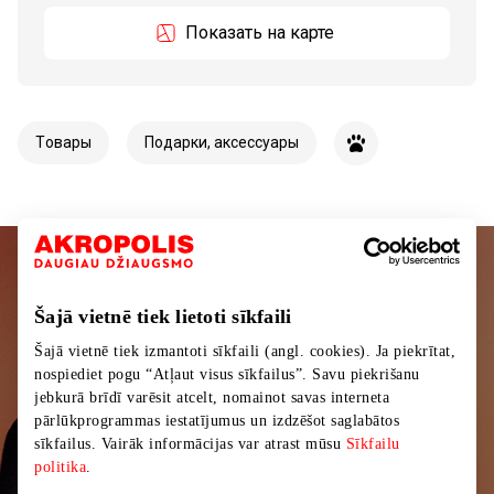
Показать на карте
Tовары
Подарки, аксессуары
Подписывайтесь на рассылку
Šajā vietnē tiek lietoti sīkfaili
новостей
Šajā vietnē tiek izmantoti sīkfaili (angl. cookies). Ja piekrītat,
Узнайте первыми о лучших предложениях,
nospiediet pogu “Atļaut visus sīkfailus”. Savu piekrišanu
мероприятиях и самой свежей информации от
jebkurā brīdī varēsit atcelt, nomainot savas interneta
pārlūkprogrammas iestatījumus un izdzēšot saglabātos
торгового центра AKROPOLIS.
sīkfailus. Vairāk informācijas var atrast mūsu
Sīkfailu
politika
.