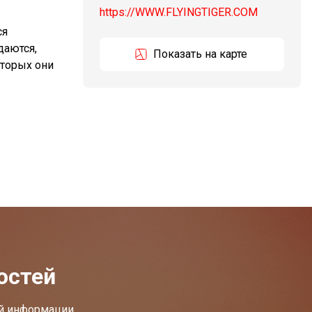
https://WWW.FLYINGTIGER.COM
ся
даются,
Показать на карте
оторых они
остей
ей информации