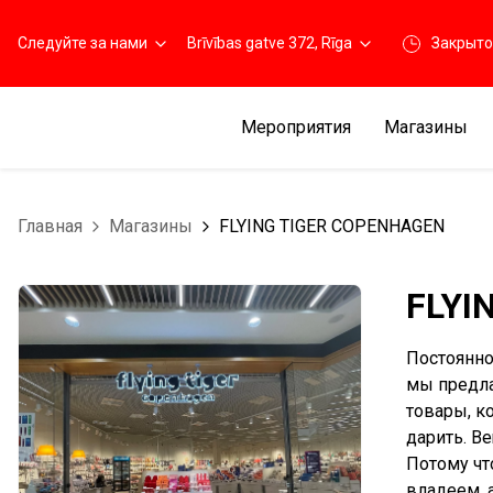
Следуйте за нами
Brīvības gatve 372, Rīga
Закрыто
Мероприятия
Магазины
Главная
Магазины
FLYING TIGER COPENHAGEN
FLYI
Постоянно
мы предла
товары, к
дарить. В
Потому чт
владеем, 