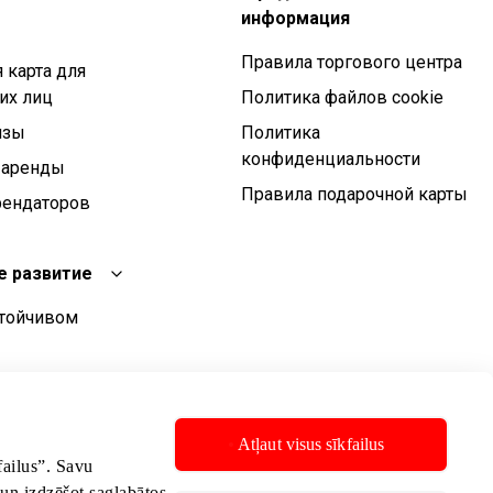
информация
Правила торгового центра
 карта для
их лиц
Политика файлов cookie
изы
Политика
конфиденциальности
 аренды
Правила подарочной карты
рендаторов
е развитие
стойчивом
чивого развития
стойчивого
Atļaut visus sīkfailus
kfailus”. Savu
 un izdzēšot saglabātos