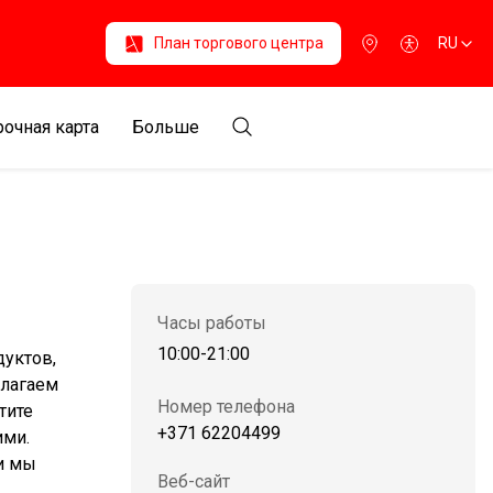
План торгового центра
RU
очная карта
Больше
Часы работы
10:00-21:00
уктов,
длагаем
Номер телефона
тите
+371 62204499
ими.
ми мы
Веб-сайт