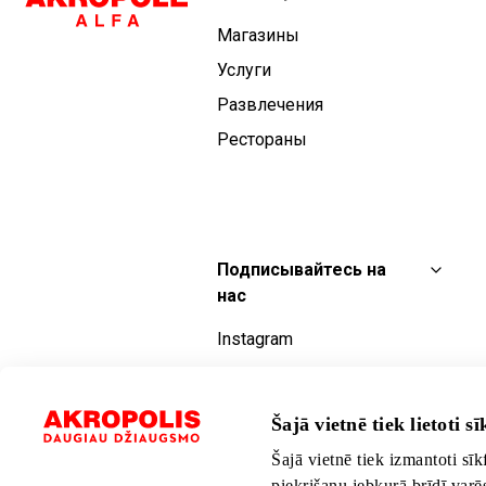
Магазины
Услуги
Развлечения
Рестораны
Подписывайтесь на
нас
Instagram
Facebook
YouTube
Šajā vietnē tiek lietoti sīk
TikTok
Šajā vietnē tiek izmantoti sīk
piekrišanu jebkurā brīdī varē