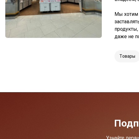
Мы хотим 
заставлят
продукты,
даже не п
Tовары
Подп
Узнайте перв