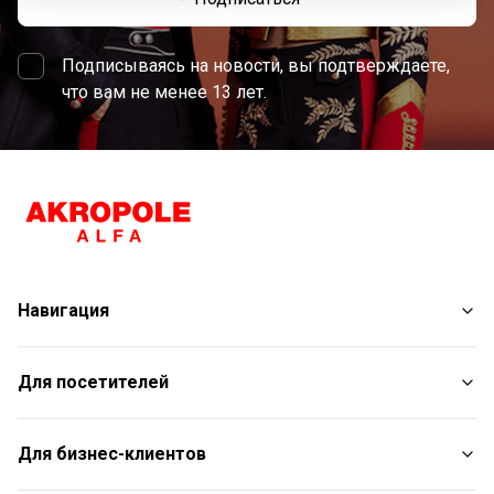
Подписываясь на новости, вы подтверждаете,
что вам не менее 13 лет.
Навигация
Магазины
Для посетителей
Услуги
Развлечения
План торгового центра
Для бизнес-клиентов
Рестораны
С животными