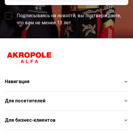
Подписываясь на новости, вы подтверждаете,
что вам не менее 13 лет.
Навигация
Магазины
Для посетителей
Услуги
Развлечения
План торгового центра
Для бизнес-клиентов
Рестораны
С животными
Контакты
Контакты