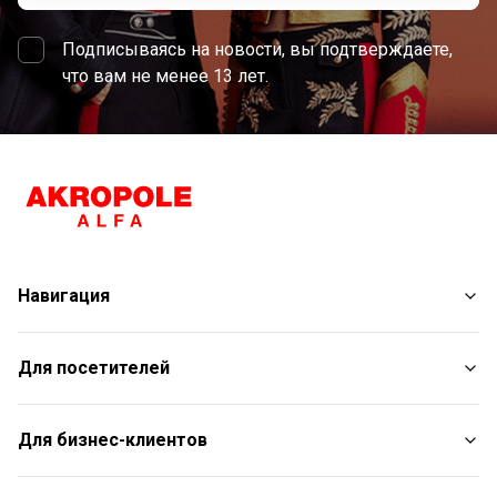
Подписываясь на новости, вы подтверждаете,
что вам не менее 13 лет.
Навигация
Магазины
Для посетителей
Услуги
Развлечения
План торгового центра
Для бизнес-клиентов
Рестораны
С животными
Контакты
Контакты