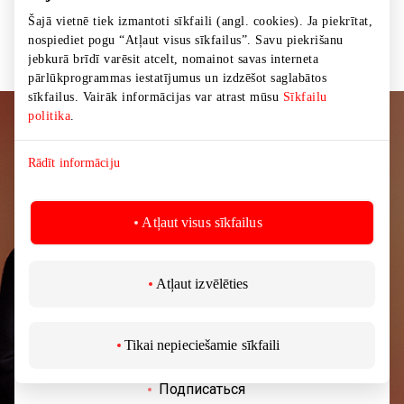
Šajā vietnē tiek izmantoti sīkfaili (angl. cookies). Ja piekrītat,
nospiediet pogu “Atļaut visus sīkfailus”. Savu piekrišanu
jebkurā brīdī varēsit atcelt, nomainot savas interneta
pārlūkprogrammas iestatījumus un izdzēšot saglabātos
sīkfailus. Vairāk informācijas var atrast mūsu
Sīkfailu
politika
.
Подписывайтесь на рассылку
Rādīt informāciju
новостей
Узнайте первыми о лучших предложениях,
Atļaut visus sīkfailus
мероприятиях и самой свежей информации от
торгового центра AKROPOLIS.
Atļaut izvēlēties
Tikai nepieciešamie sīkfaili
Подписаться