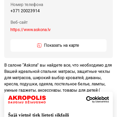
Номер телефона
+371 20023914
Веб-сайт
https://www.askona.lv
Показать на карте
В салоне “Askona” вы найдете все, что необходимо для
Вашей идеальной спальни: матрасы, защитные чехлы
для матрасов, широкий выбор кроватей, диваны,
кресла, подушки, одеяла, постельное белье, лампы,
умные гаджеты, аксессуары, товары для детей (
детские матрасы, подушки, одеяла, постельное белье).
Tовары
Товары для дома, бытовая техника
Šajā vietnē tiek lietoti sīkfaili