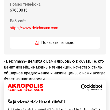
Номер телефона
67630815
Веб-сайт
https://www.deichmann.com
Показать на карте
«Deichmann» делится с Вами любовью к обуви. Те, кто
ценит новейшие модные тенденции, качество, стиль,
обширное предложение и низкие цены, с нами всегда
будет на шаг впереди.
Tовары
Обувь и галантерея
Šajā vietnē tiek lietoti sīkfaili
Šajā vietnē tiek izmantoti sīkfaili (angl. cookies). Ja piekrītat,