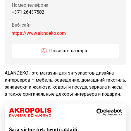
Номер телефона
+371 26437582
Веб-сайт
https://www.alandeko.com
Показать на карте
ALANDEKO , это магазин для энтузиастов дизайна
интерьеров – мебель, освещение, домашний текстиль,
занавески и жалюзи, ковры и посуда, зеркала и часы,
а также оригинальные декоры интерьера и подарки.
Tовары
Подарки, аксессуары
Товары для дома, бытовая техника
Šajā vietnē tiek lietoti sīkfaili