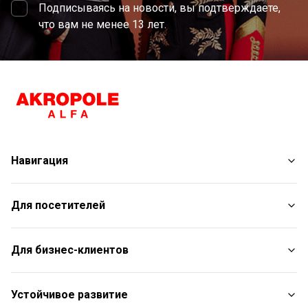
Подписываясь на новости, вы подтверждаете,
что вам не менее 13 лет.
Навигация
Магазины
Для посетителей
Услуги
Развлечения
План торгового центра
Для бизнес-клиентов
Рестораны
С животными
Контакты
Контакты
Устойчивое развитие
Aкции
Подарочная карта для юридических лиц