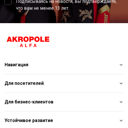
Подписываясь на новости, вы подтверждаете,
что вам не менее 13 лет.
Навигация
Магазины
Для посетителей
Услуги
Развлечения
План торгового центра
Для бизнес-клиентов
Рестораны
С животными
Контакты
Контакты
Устойчивое развитие
Aкции
Подарочная карта для юридических лиц