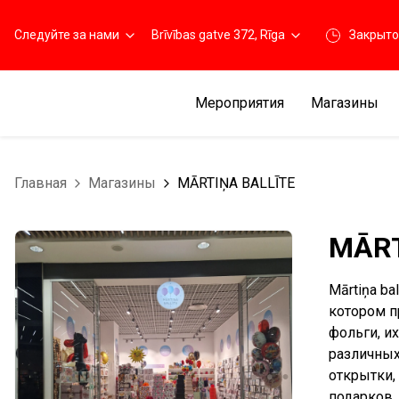
Следуйте за нами
Brīvības gatve 372, Rīga
Закрыто
Мероприятия
Магазины
Главная
Магазины
MĀRTIŅA BALLĪTE
MĀRT
Mārtiņa b
котором п
фольги, и
различных
открытки,
подарков.