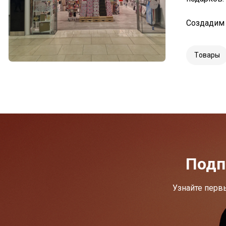
Создадим 
Tовары
Подп
Узнайте перв