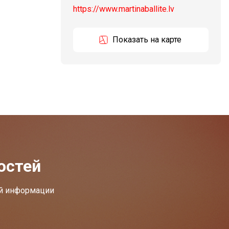
https://www.martinaballite.lv
Показать на карте
остей
ей информации