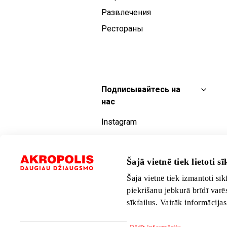
Развлечения
Рестораны
Подписывайтесь на
нас
Instagram
Facebook
YouTube
Šajā vietnē tiek lietoti sīk
TikTok
Šajā vietnē tiek izmantoti sīk
piekrišanu jebkurā brīdī varē
sīkfailus. Vairāk informācija