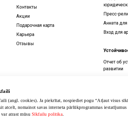
юридическ
Контакты
Пресс-рел
Aкции
Анкета для
Подарочная карта
Вход для а
Карьера
Отзывы
Устойчиво
Отчет об у
развитии
Цели устой
Политика у
faili
развития
faili (angl. cookies). Ja piekrītat, nospiediet pogu “Atļaut visus sī
sit atcelt, nomainot savas interneta pārlūkprogrammas iestatījumus
s var atrast mūsu
Sīkfailu politika
.