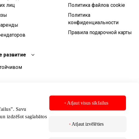
их лиц
Политика файлов cookie
изы
Политика
конфиденциальности
 аренды
Правила подарочной карты
рендаторов
е развитие
стойчивом
чивого развития
стойчивого
Atļaut visus sīkfailus
kfailus”. Savu
 un izdzēšot saglabātos
Atļaut izvēlēties