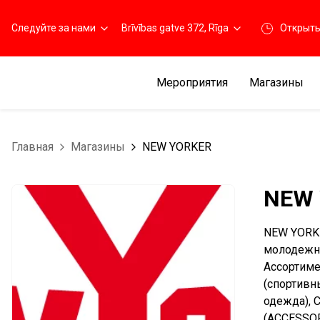
Следуйте за нами
Brīvības gatve 372, Rīga
Открыт
Мероприятия
Магазины
Главная
Магазины
NEW YORKER
NEW
NEW YORKE
молодежно
Ассортиме
(спортивн
одежда), 
(ACCESSOR