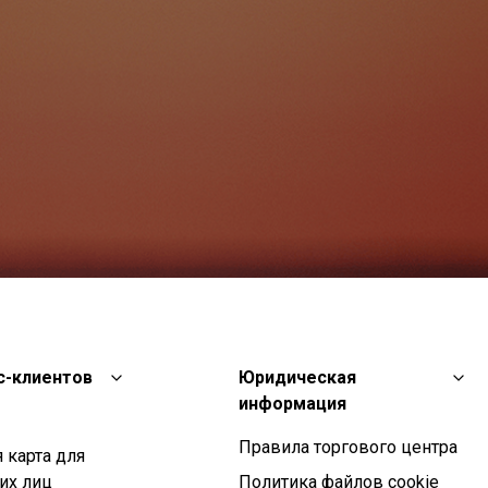
с-клиентов
Юридическая
информация
Правила торгового центра
 карта для
их лиц
Политика файлов cookie