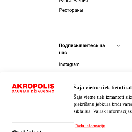
Развлечения
Рестораны
Подписывайтесь на
нас
Instagram
Facebook
YouTube
Šajā vietnē tiek lietoti sīk
TikTok
Šajā vietnē tiek izmantoti sīk
piekrišanu jebkurā brīdī varē
sīkfailus. Vairāk informācija
Rādīt informāciju