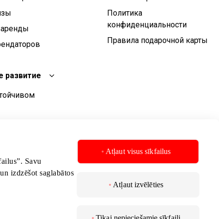
изы
Политика
конфиденциальности
 аренды
Правила подарочной карты
рендаторов
е развитие
стойчивом
чивого развития
стойчивого
Atļaut visus sīkfailus
kfailus”. Savu
 un izdzēšot saglabātos
Atļaut izvēlēties
Tikai nepieciešamie sīkfaili