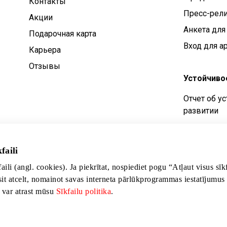
Контакты
Пресс-рел
Aкции
Анкета для
Подарочная карта
Вход для а
Карьера
Отзывы
Устойчиво
Отчет об у
развитии
Цели устой
Политика у
faili
развития
faili (angl. cookies). Ja piekrītat, nospiediet pogu “Atļaut visus sī
sit atcelt, nomainot savas interneta pārlūkprogrammas iestatījumus
s var atrast mūsu
Sīkfailu politika
.