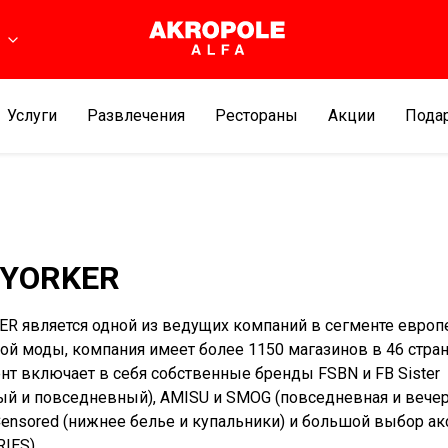
ь
Услуги
Развлечения
Рестораны
Aкции
Подар
 YORKER
R является одной из ведущих компаний в сегменте европ
й моды, компания имеет более 1150 магазинов в 46 стран
нт включает в себя собственные бренды FSBN и FB Sister
ый и повседневный), AMISU и SMOG (повседневная и вече
Censored (нижнее белье и купальники) и большой выбор ак
IES).