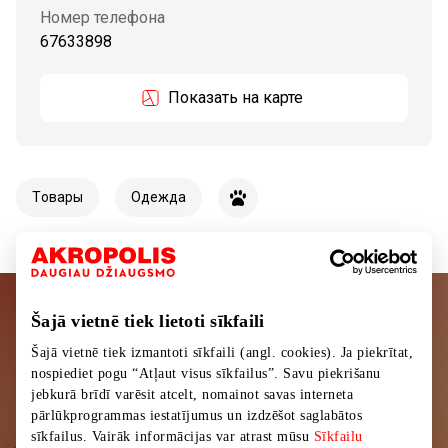
Номер телефона
67633898
Показать на карте
Tовары
Одежда
Šajā vietnē tiek lietoti sīkfaili
Подписывайтесь на рассылку
Šajā vietnē tiek izmantoti sīkfaili (angl. cookies). Ja piekrītat,
новостей
nospiediet pogu “Atļaut visus sīkfailus”. Savu piekrišanu
jebkurā brīdī varēsit atcelt, nomainot savas interneta
Узнайте первыми о лучших предложениях,
pārlūkprogrammas iestatījumus un izdzēšot saglabātos
мероприятиях и самой свежей информации от
sīkfailus. Vairāk informācijas var atrast mūsu
Sīkfailu