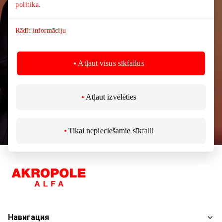
торгового центра AKROPOLIS.
politika
.
Rādīt informāciju
Atļaut visus sīkfailus
Подписаться
Atļaut izvēlēties
Подписываясь на новости, вы подтверждаете,
что вам не менее 13 лет.
Tikai nepieciešamie sīkfaili
Навигация