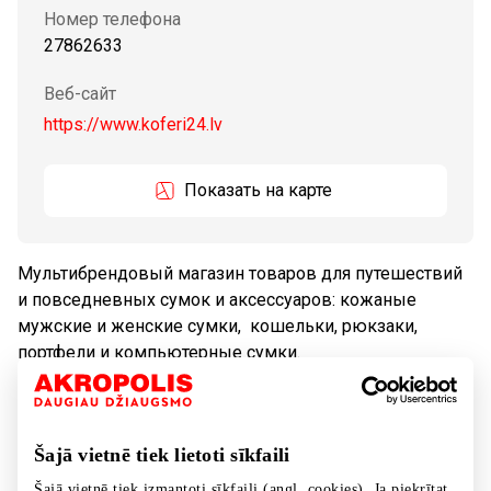
Номер телефона
27862633
Веб-сайт
https://www.koferi24.lv
Показать на карте
Мультибрендовый магазин товаров для путешествий
и повседневных сумок и аксессуаров: кожаные
мужские и женские сумки, кошельки, рюкзаки,
портфели и компьютерные сумки.
Tовары
Обувь и галантерея
Šajā vietnē tiek lietoti sīkfaili
Šajā vietnē tiek izmantoti sīkfaili (angl. cookies). Ja piekrītat,