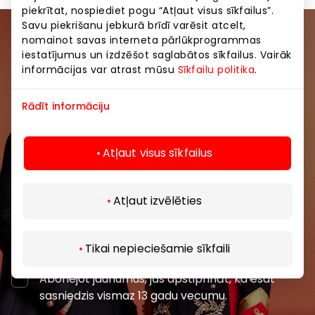
piekrītat, nospiediet pogu “Atļaut visus sīkfailus”.
Savu piekrišanu jebkurā brīdī varēsit atcelt,
nomainot savas interneta pārlūkprogrammas
Pievienojieties mūsu kopienai
iestatījumus un izdzēšot saglabātos sīkfailus. Vairāk
informācijas var atrast mūsu
Sīkfailu politika
.
Uzzini pirmais par labākajiem piedāvājumiem,
pasākumiem un jaunāko informāciju iepirkšanās un
Rādīt informāciju
izklaides centros “AKROPOLE Alfa” un “AKROPOLE
Rīga”.
Atļaut visus sīkfailus
Atļaut izvēlēties
Abonēt
Tikai nepieciešamie sīkfaili
Abonējot jaunumus, jūs apstiprināt, ka esat
sasniedzis vismaz 13 gadu vecumu.