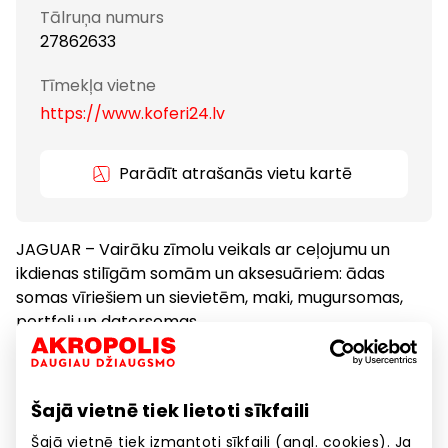
Tālruņa numurs
27862633
Tīmekļa vietne
https://www.koferi24.lv
Parādīt atrašanās vietu kartē
JAGUAR – Vairāku zīmolu veikals ar ceļojumu un
ikdienas stilīgām somām un aksesuāriem: ādas
somas vīriešiem un sievietēm, maki, mugursomas,
portfeļi un datorsomas
Apavi un galantērija
Preces
Šajā vietnē tiek lietoti sīkfaili
Šajā vietnē tiek izmantoti sīkfaili (angl. cookies). Ja