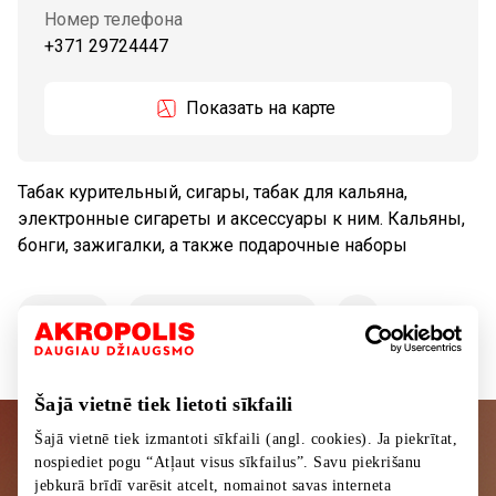
Номер телефона
+371 29724447
Показать на карте
Табак курительный, сигары, табак для кальяна,
электронные сигареты и аксессуары к ним. Кальяны,
бонги, зажигалки, а также подарочные наборы
Tовары
Подарки, аксессуары
Šajā vietnē tiek lietoti sīkfaili
Šajā vietnē tiek izmantoti sīkfaili (angl. cookies). Ja piekrītat,
Подписывайтесь на рассылку
nospiediet pogu “Atļaut visus sīkfailus”. Savu piekrišanu
jebkurā brīdī varēsit atcelt, nomainot savas interneta