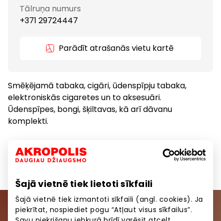
Tālruņa numurs
+371 29724447
Parādīt atrašanās vietu kartē
Smēķējamā tabaka, cigāri, ūdenspīpju tabaka,
elektroniskās cigaretes un to aksesuāri.
Ūdenspīpes, bongi, šķiltavas, kā arī dāvanu
komplekti.
Dāvanas, aksesuāri
Preces
Šajā vietnē tiek lietoti sīkfaili
Šajā vietnē tiek izmantoti sīkfaili (angl. cookies). Ja
piekrītat, nospiediet pogu “Atļaut visus sīkfailus”.
Pievienojieties mūsu kopienai
Savu piekrišanu jebkurā brīdī varēsit atcelt,