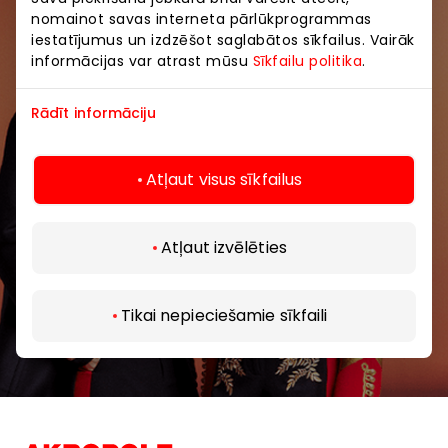
nomainot savas interneta pārlūkprogrammas
Uzzini pirmais par labākajiem piedāvājumiem,
iestatījumus un izdzēšot saglabātos sīkfailus. Vairāk
pasākumiem un jaunāko informāciju iepirkšanās un
informācijas var atrast mūsu
Sīkfailu politika
.
izklaides centros “AKROPOLE Alfa” un “AKROPOLE
Rīga”.
Rādīt informāciju
Atļaut visus sīkfailus
Atļaut izvēlēties
Abonēt
Tikai nepieciešamie sīkfaili
Abonējot jaunumus, jūs apstiprināt, ka esat
sasniedzis vismaz 13 gadu vecumu.