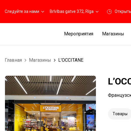
Следуйте за нами
Brīvības gatve 372, Rīga
Открыт
Мероприятия
Магазины
Главная
Магазины
L’OCCITANE
L’OC
Французск
Tовары