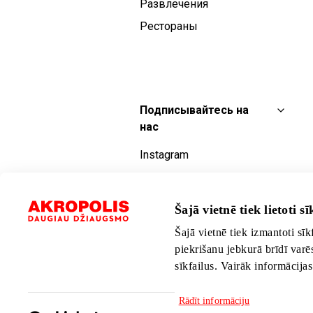
Развлечения
Рестораны
Подписывайтесь на
нас
Instagram
Facebook
YouTube
Šajā vietnē tiek lietoti sīk
TikTok
Šajā vietnē tiek izmantoti sīk
piekrišanu jebkurā brīdī varē
sīkfailus. Vairāk informācija
Rādīt informāciju