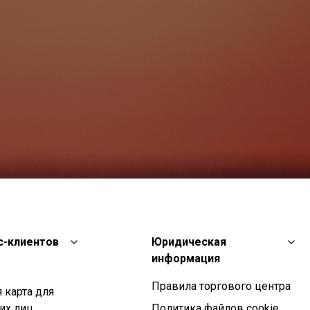
с-клиентов
Юридическая
информация
Правила торгового центра
 карта для
их лиц
Политика файлов cookie