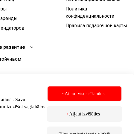
изы
Политика
конфиденциальности
 аренды
Правила подарочной карты
рендаторов
е развитие
стойчивом
чивого развития
стойчивого
Atļaut visus sīkfailus
kfailus”. Savu
 un izdzēšot saglabātos
Atļaut izvēlēties