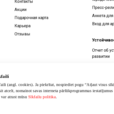
Контакты
Пресс-рел
Aкции
Анкета для
Подарочная карта
Вход для а
Карьера
Отзывы
Устойчиво
Отчет об у
развитии
Цели устой
Политика у
faili
развития
faili (angl. cookies). Ja piekrītat, nospiediet pogu “Atļaut visus sī
sit atcelt, nomainot savas interneta pārlūkprogrammas iestatījumus
s var atrast mūsu
Sīkfailu politika
.