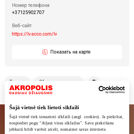
Номер телефона
+37125902707
Веб-сайт
https://lv.ecco.com/lv
Показать на карте
Tовары
Обувь и галантерея
Šajā vietnē tiek lietoti sīkfaili
Šajā vietnē tiek izmantoti sīkfaili (angl. cookies). Ja piekrītat,
Подписывайтесь на рассылку
nospiediet pogu “Atļaut visus sīkfailus”. Savu piekrišanu
новостей
jebkurā brīdī varēsit atcelt, nomainot savas interneta